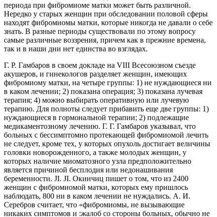
периода при фибромиоме матки может быть различной.
Нередко у старых женщин при обследовании половой сферы
находят фибромиомы матки, которые никогда не давали о себе
знать. В разные периоды существовали по этому вопросу
самые различные воззрения, причем как в прежние времена,
так и в наши дни нет единства во взглядах.
Г. Р. Гамбаров в своем докладе на VIII Всесоюзном съезде
акушеров, и гинекологов разделяет женщин, имеющих
фибромиому матки, на четыре группы: 1) не нуждающиеся ни
в каком лечении; 2) показана операция; 3) показана лучевая
терапия; 4) можно выбирать оперативную или лучевую
терапию. Для полноты следует прибавить еще две группы: 1)
нуждающиеся в гормональной терапии; 2) подлежащие
медикаментозному лечению. Г. Г. Гамбаров указывал, что
больных с бессимптомно протекающей фибромиомой лечить
не следует, кроме тех, у которых опухоль достигает величины
головки новорожденного, а также молодых женщин, у
которых наличие миоматозного узла предположительно
является причиной бесплодия или недонашивания
беременности. JI. JI. Окинчиц пишет о том, что из 2400
женщин с фибромиомой матки, которых ему пришлось
наблюдать, 800 ни в каком лечении не нуждались. А. И.
Серебров считает, что «фибромиомы, не вызывающие
никаких симптомов и :жалоб со стороны больных, обычно не