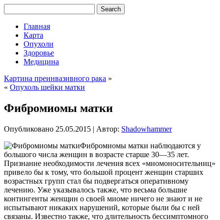
Главная
Карта
Опухоли
Здоровье
Медицина
Картина преинвазивного рака
»
«
Опухоль шейки матки
Фибромиомы матки
Опубликовано
25.05.2015
|
Автор:
Shadowhammer
Фибромиомы матки наблюдаются у
большого числа женщин в возрасте старше 30—35 лет.
Признание необходимости лечения всех «миомоносительниц»
привело бы к тому, что большой процент женщин старших
возрастных групп стал бы подвергаться оперативному
лечению. Уже указывалось также, что весьма большие
контингенты женщин о своей миоме ничего не знают и не
испытывают никаких нарушений, которые были бы с ней
связаны.
Известно также, что длительность бессимптомного