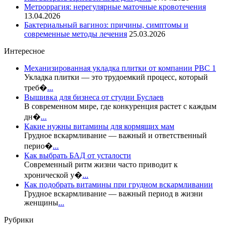
Метроррагия: нерегулярные маточные кровотечения
13.04.2026
Бактериальный вагиноз: причины, симптомы и
современные методы лечения
25.03.2026
Интересное
Механизированная укладка плитки от компании РВС 1
Укладка плитки — это трудоемкий процесс, который
треб�
...
Вышивка для бизнеса от студии Буслаев
В современном мире, где конкуренция растет с каждым
дн�
...
Какие нужны витамины для кормящих мам
Грудное вскармливание — важный и ответственный
перио�
...
Как выбрать БАД от усталости
Современный ритм жизни часто приводит к
хронической у�
...
Как подобрать витамины при грудном вскармливании
Грудное вскармливание — важный период в жизни
женщины
...
Рубрики