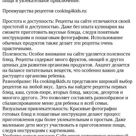
пищи в увлекательное приключение.
Преимущества рецептов cooking4kids.ru:
Простота и доступность: Рецепты на сайте отличаются своей
простотой и доступностью. Даже без опыта кулинарии вы
сможете приготовить вкусные блюда, следуя понятным
инструкциям и пошаговым фотографиям. Использование
обычных продуктов также делает эти рецепты очень
практичными.
Полезность: Особое внимание на сайте уделяется полезности
блюд. Рецепты содержат много фруктов, овощей и других
ценных для развития организма продуктов. Акцент делается
на балансе питательных веществ, что особенно важно для
растущего организма ребенка.
Разнообразие: На cooking4kids.ru представлен широкий выбор
рецептов на любой вкус. Здесь вы найдете рецепты первых
блюд, каш, супов-пюре, вторых блюд, закусок, десертов и
многого другого. Это позволяет составлять разнообразное и
сбалансированное меню для ребенка и всей семьи.
Визуальная привлекательность: Красивые фотографии
готовых блюд и пошаговые инструкции делают процесс
приготовления еды более увлекательным и простым. Даже
маленькие дети могут участвовать в приготовлении пищи,
следуя инструкциям с картинками.
Удобство использования: Сайт имеет интуитивно понятный