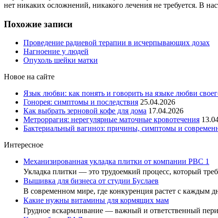
нет никаких осложнений, никакого лечения не требуется. В нас
Похожие записи
Проведение радиевой терапии в исчерпывающих дозах
Нагноение у людей
Опухоль шейки матки
Новое на сайте
Язык любви: как понять и говорить на языке любви своег
Гонорея: симптомы и последствия
25.04.2026
Как выбрать зерновой кофе для дома
17.04.2026
Метроррагия: нерегулярные маточные кровотечения
13.0
Бактериальный вагиноз: причины, симптомы и современ
Интересное
Механизированная укладка плитки от компании РВС 1
Укладка плитки — это трудоемкий процесс, который тр
Вышивка для бизнеса от студии Буслаев
В современном мире, где конкуренция растет с каждым 
Какие нужны витамины для кормящих мам
Грудное вскармливание — важный и ответственный пе