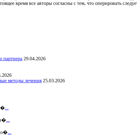
тоящее время все авторы согласны с тем, что оперировать следу
о партнера
29.04.2026
4.2026
ные методы лечения
25.03.2026
еб�
...
дн�
...
рио�
...