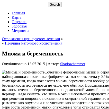
Главная
Карта
Опухоли
Здоровье
Медицина
Осложнения при лучевом лечении
»
«
Причина маточного кровотечения
Миома и беременность
Опубликовано
13.05.2015
|
Автор:
Shadowhammer
Сочетание фибромиомы матки и береме
наблюдавшихся в клинике, фибромиома матки отмечена у 0,5%. 
тому времени, когда появляется миома, беременности вообще 
беременности встречаются не чаще, чем обычно. Подслизисты
имелось сочетание беременности с подслизистой миомой, но п
периоде. Надо считать, что лишь в очень небольшом проценте
при решении вопроса о показаниях к оперативной терапии во 
размягчению опухоли и к ее увеличению вследствие застоя кро
мере роста беременной матки опухолевые узлы становятся бол