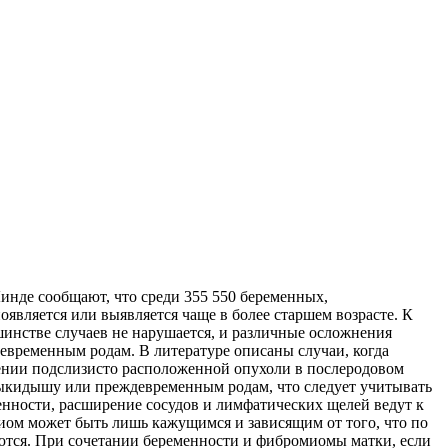
инде сообщают, что среди 355 550 беременных,
оявляется или выявляется чаще в более старшем возрасте. К
инстве случаев не нарушается,
и различные осложнения
евременным родам. В литературе описаны случаи, когда
жении подслизисто расположенной опухоли в послеродовом
 выкидышу или преждевременным родам, что следует учитывать
енности, расширение сосудов и лимфатических щелей ведут к
миом может быть лишь кажущимся и зависящим от того, что по
уются. При сочетании беременности и фибромиомы матки, если