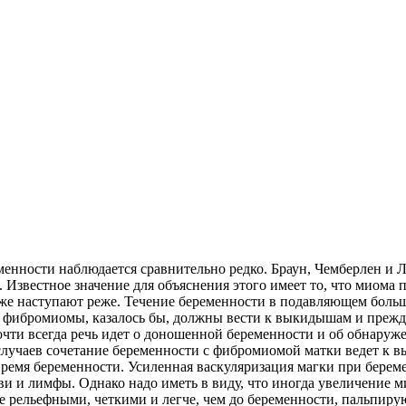
нности наблюдается сравнительно редко. Браун, Чемберлен и Л
Известное значение для объяснения этого имеет то, что миома п
уже наступают реже. Течение беременности в подавляющем больш
е фибромиомы, казалось бы, должны вести к выкидышам и прежд
очти всегда речь идет о доношенной беременности и об обнару
 случаев сочетание беременности с фибромиомой матки ведет к
время беременности. Усиленная васкуляризация магки при берем
ви и лимфы. Однако надо иметь в виду, что иногда увеличение 
ее рельефными, четкими и легче, чем до беременности, пальпир