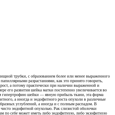
лищной трубки, с образованием более или менее выраженного
 папиллярными разрастаниями, как это принято говорить,
рост,
а потому практически при наличии выраженной и
ере его развития шейка матки постепенно увеличивается во
ом гипертрофию шейки — явную прибыль ткани, эта форма
итного, а иногда и эндофитного роста опухоли в различные
образных углублений, а иногда и с полным распадом. В
ся чисто эндофитной опухолью. Рак слизистой оболочки
сам по себе может иметь либо эндофитную, либо экзофитную