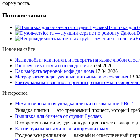
форму роста.
Похожие записи
Вышивка для би
D
Н
Новое на сайте
Язык любви: как понять и говорить на языке любви своег
Гонорея: симптомы и последствия
25.04.2026
Как выбрать зерновой кофе для дома
17.04.2026
Метроррагия: нерегулярные маточные кровотечения
13.0
Бактериальный вагиноз: причины, симптомы и современ
Интересное
Механизированная укладка плитки от компании РВС 1
Укладка плитки — это трудоемкий процесс, который тр
Вышивка для бизнеса от студии Буслаев
В современном мире, где конкуренция растет с каждым 
Какие нужны витамины для кормящих мам
Грудное вскармливание — важный и ответственный пе