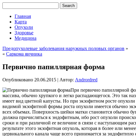
Главная
Карта
Опухоли
Здоровье
Медицина
Предопухолевые заболевания наружных половых органов
»
«
Саркома яичника
Первично папиллярная форма
Опубликовано
20.06.2015
|
Автор:
Andrordred
При первично папиллярной фор
массива, обычно хрупкого и легко распадающегося. Это так н
имеет вид цветной капусты. Но при экзофитном росте опухоли
видимой экзофитной формы роста опухоли имеется обычно экзо
всех объемах. Поверхность шейки матки становится обычно б
должна причисляться к эндофитным, ибо рост опухоли происход
сроки и при различной ее величине в связи с наступающим рас
результате этого экзофитная опухоль, которая в более или мен
цервикального канала чаще всего принимается за эндофитную 