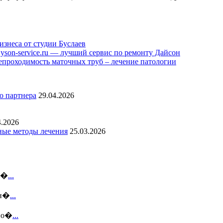
знеса от студии Буслаев
yson-service.ru — лучший сервис по ремонту Дайсон
епроходимость маточных труб – лечение патологии
о партнера
29.04.2026
4.2026
ные методы лечения
25.03.2026
еб�
...
дн�
...
рио�
...