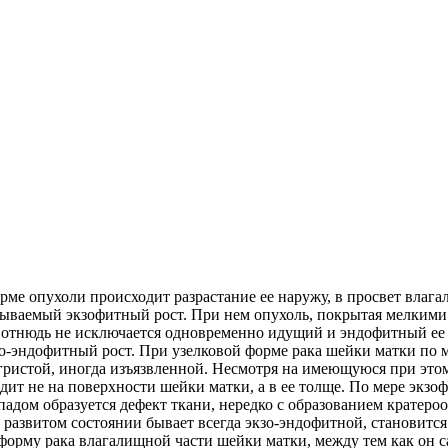
ме опухоли происходит разрастание ее наружу, в просвет влага
азываемый экзофитный рост. При нем опухоль, покрытая мелкими
 отнюдь не исключается одновременно идущий и эндофитный ее 
-эндофитный рост. При узелковой форме рака шейки матки по м
угристой, иногда изъязвленной. Несмотря на имеющуюся при эт
ит не на поверхности шейки матки, а в ее толще. По мере экзоф
падом образуется дефект ткани, нередко с образованием кратеро
ее развитом состоянии бывает всегда экзо-эндофитной, становит
форму рака влагалищной части шейки матки, между тем как он 