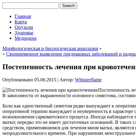
Главная
Карта
Опухоли
Здоровье
Медицина
Морфологическая и биологическая анаплазия
»
«
Своевременное выявление предраковых заболеваний и радик
Постепенность лечения при кровотече
Опубликовано
05.06.2015
|
Автор:
Whisperflame
Постепенность ле
В зависимости от выраженности основного симптома, состояни
Боли как единственный симптом редко вынуждают к оператив
оперативной терапии вынуждает и неуверенность в характере 
возникновения саркоматозного процесса. Иногда наблюдается
матки; нередко это не имеет достаточных оснований. В таких
средством, применявшимся для лечения миом матки, являются 
непродолжительного времени. При нарушениях менструального