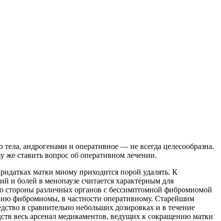
тела, андрогенами и оперативное — не всегда целесообразна.
у же ставить вопрос об оперативном лечении.
придатках
матки миому приходится порой удалять. К
ий и болей в менопаузе считается характерным для
 со стороны различных органов с бессимптомной фибромиомой
чению фибромиомы, в частности оперативному. Старейшим
дство в сравнительно небольших дозировках и в течение
ств весь арсенал медикаментов, ведущих к сокращению матки