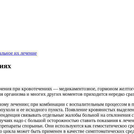
альное их лечение
ниях
чения при кровотечениях — медикаментозное, гормоном желтого 
я организма и многих других моментов приходится нередко сраз
ному лечению; при комбинации с воспалительным процессом в 
опухоли и ее исходного пункта. Появление кровянистых выделен
 тенденция связывать отдельные жалобы больной на отклонения
 случаях надо с большой осторожностью ставить показания к ле
препараты спорыньи. Они используются как гемостатическоо сре
 цикла может быть применен в качестве симптоматических сред