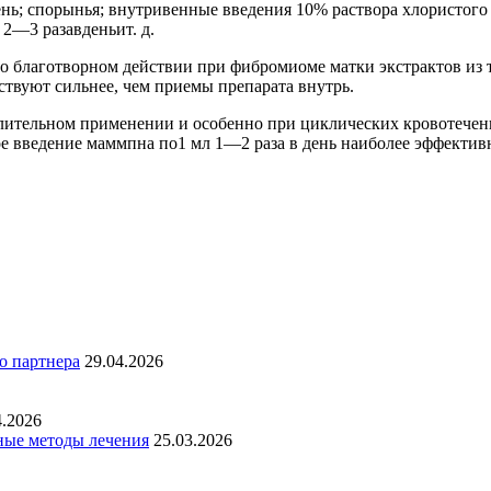
ень; спорынья; внутривенные введения 10% раствора хлористого 
 2—3 разавденьит. д.
о благотворном действии при фибромиоме матки экстрактов из 
твуют сильнее, чем приемы препарата внутрь.
длительном применении и особенно при циклических кровотечени
ное введение маммпна по1 мл 1—2 раза в день наиболее эффекти
о партнера
29.04.2026
4.2026
ные методы лечения
25.03.2026