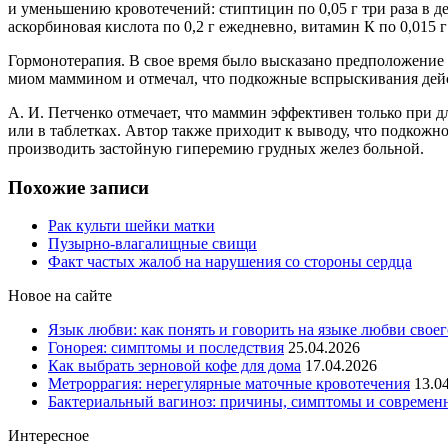
и уменьшению кровотечений: стиптицин по 0,05 г три раза в д
аскорбиновая кислота по 0,2 г ежедневно, витамин К по 0,015 г
Гормонотерапия. В свое время было высказано предположение 
миом маммином и отмечал, что подкожные вспрыскивания дейс
А. И. Петченко отмечает, что маммин эффективен только при 
или в таблетках. Автор также приходит к выводу, что подкож
производить застойную гиперемию грудных желез больной.
Похожие записи
Рак культи шейки матки
Пузырно-влагалищные свищи
Факт частых жалоб на нарушения со стороны сердца
Новое на сайте
Язык любви: как понять и говорить на языке любви своег
Гонорея: симптомы и последствия
25.04.2026
Как выбрать зерновой кофе для дома
17.04.2026
Метроррагия: нерегулярные маточные кровотечения
13.0
Бактериальный вагиноз: причины, симптомы и современ
Интересное