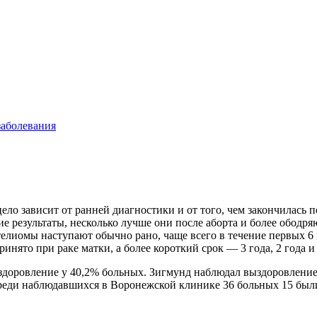
заболевания
ло зависит от ранней диагностики и от того, чем закончилась 
результаты, несколько лучше они после аборта и более ободря
елиомы наступают обычно рано, чаще всего в течение первых 6
инято при раке матки, а более короткий срок — 3 года, 2 года и
ыздоровление у 40,2% больных. Зигмунд наблюдал выздоровлени
Среди наблюдавшихся в Воронежской клинике 36 больных 15 были з