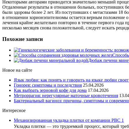
Некоторыми авторами приводится значительно меньший процент
Отдаленные результаты в отношении больных, поступивших без
были здоровы более 2 лет. Из поступивших с метастазами 18 бо
в отношении хорионэпителиомы остается верным положение о 
лечения крайне желательно повторно в течение первого года п
несколько месяцев снова положительной, следует искать рецид
Похожие записи
Способы
Дюбаж печени мине
Новое на сайте
Язык любви: как понять и говорить на языке любви своег
Гонорея: симптомы и последствия
25.04.2026
Как выбрать зерновой кофе для дома
17.04.2026
Метроррагия: нерегулярные маточные кровотечения
13.0
Бактериальный вагиноз: причины, симптомы и современ
Интересное
Механизированная укладка плитки от компании РВС 1
Укладка плитки — это трудоемкий процесс, который тр