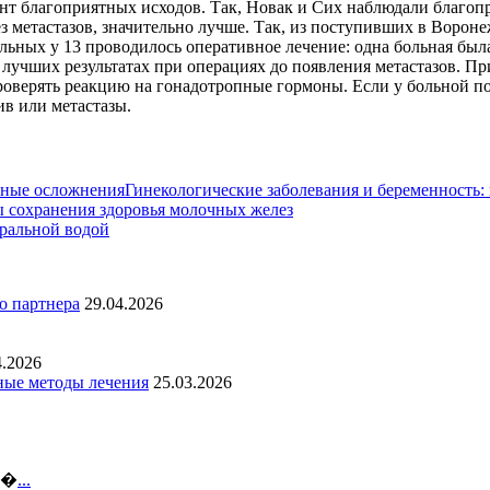
 благоприятных исходов. Так, Новак и Сих наблюдали благопри
 метастазов, значительно лучше. Так, из поступивших в Вороне
льных у 13 проводилось оперативное лечение: одна больная была
лучших результатах при операциях до появления метастазов. П
роверять реакцию на гонадотропные гормоны. Если у больной по
ив или метастазы.
Гинекологические заболевания и беременность
 сохранения здоровья молочных желез
ральной водой
о партнера
29.04.2026
4.2026
ные методы лечения
25.03.2026
еб�
...