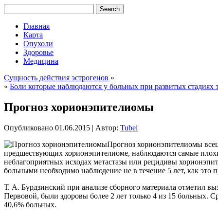
Главная
Карта
Опухоли
Здоровье
Медицина
Сущность действия эстрогенов
»
«
Боли которые наблюдаются у больных при развитых стадиях 
Прогноз хорионэпителиомы
Опубликовано
01.06.2015
|
Автор:
Tubei
Прогноз хорионэпителиомы всеце
предшествующих хорионэпителиоме, наблюдаются самые плохие 
неблагоприятных исходах метастазы или рецидивы хорионэпит
больными необходимо наблюдение не в течение 5 лет, как это пр
Т. А. Бурдзинский при анализе сборного материала отметил в
Первовой, были здоровы более 2 лет только 4 из 15 больных. 
40,6% больных.