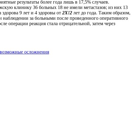
ятные результаты более года лишь в 17,5% случаев.
жскую клинику 36 больных 18 не имели метастазов; из них 13
 здорова 9 лет и 4 здоровы от
2
Х
!2
лет до года. Таким образом,
ри наблюдении за больными после проведенного оперативного
сле операции реакция стала отрицательной, затем через
: возможные осложнения