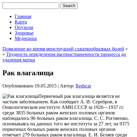
Главная
Карта
Опухоли
Здоровье
Медицина
Появление во время менструаций схваткообразных болей
»
«
Трудность определения распространенности процесса до
удаления матки
Рак влагалища
Опубликовано
19.05.2015
|
Автор:
Redscar
Первичный рак влагалища является не
частым заболеванием. Как сообщает А. И. Серебров, в
Онкологическом институте АМН СССР за 1926—1937 гг.
среди 3835 больных раком женских половых органов
наблюдалось 96 больных раком влагалища. С. С. Роговенко,
основываясь на данных того же института за 27 лет, на 9375
первичных больных раком женских половых органов
отмечает 279 больных раком влагалища. Е. И. Беляев среди