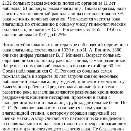
2132 больных раком женских половых органов за 11 лет
наблюдал 61 больную
раком влагалища. Таким образом, надо
считать, что первичный рак влагалища составляет около 3%
рака женских половых органов. Что касается частоты рака
влагалища по отношению к общему числу гинекологических
больных, то, по данным С. С. Роговенко, за 1855— 1950 гг.
она составляла от 0,01 до 0,25%.
Число опубликованных в литературе наблюдений первичного
рака влагалища составляло в 1939 г., по И. А. Евнину, 1360;
близкие цифры указывает В. Г. Минаева. Возраст больных,
обращающихся по поводу рака влагалища, самый различный.
Чаще всего опухоль наблюдается в возрасте от 40 до 60 лет.
Среди наблюдавшихся С. С. Роговенко больных самая
пожилая была в возрасте 80 лет. Опубликовано несколько
наблюдений рака влагалища у детей, причем в том числе и у
5-месячного ребенка. Предрасполагающими факторами к
развитию рака влагалища являются различные хронические
раздражения: ношение пессариев, пролежни в связи с
выпадением матки и влагалища, рубцы, длительные бели. По
С. С. Роговенко, рак часто развивается в том участке
влагалищной стенки, к которому обращен наружный зев
шейки матки. Автор считает, что патологические выделения
из цервикального канала могут являться предрасполагающим
моментом для последующего развития рака. Не безразлично