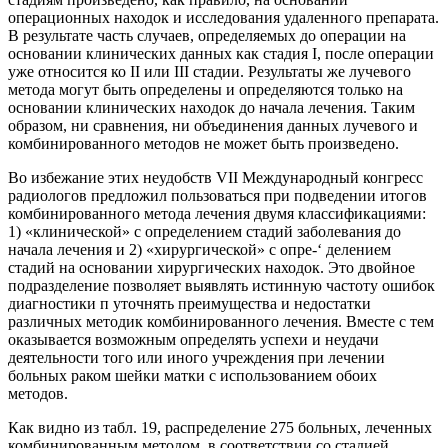
операционных находок и исследования удаленного препарата.
В результате часть случаев, определяемых до операции на
основании клинических данных
как стадия I, после операции
уже относится ко II или III стадии. Результаты же лучевого
метода могут быть определены и определяются только на
основании клинических находок до начала лечения. Таким
образом, ни сравнения, ни объединения данных лучевого и
комбинированного методов не может быть произведено.
Во избежание этих неудобств VII Международный конгресс
радиологов предложил пользоваться при подведении итогов
комбинированного метода лечения двумя классификациями:
1) «клинической» с определением стадий заболевания до
начала лечения и 2) «хирургической» с опре-‘ делением
стадий на основании хирургических находок. Это двойное
подразделение позволяет выявлять истинную частоту ошибок
диагностики п уточнять преимущества и недостатки
различных методик комбинированного лечения. Вместе с тем
оказывается возможным определять успехи и неудачи
деятельности того или иного учреждения при лечении
больных раком шейки матки с использованием обоих
методов.
Как видно из табл. 19, распределение 275 больных, леченных
комбинированным методом, в соответствии со стадией