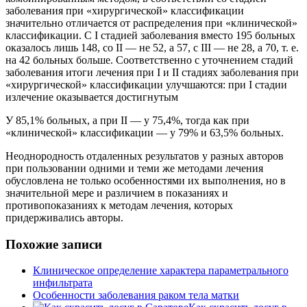
заболевания при «хирургической» классификации
значительно отличается от распределения при «клинической»
классификации. С I стадией заболевания вместо 195 больных
оказалось лишь 148, со II — не 52, а 57, с III — не 28, а 70, т. е.
на 42 больных больше. Соответственно с уточнением стадий
заболевания итоги лечения при I и II стадиях заболевания при
«хирургической» классификации улучшаются: при I стадии
излечение оказывается достигнутым
У 85,1% больных, а при II — у 75,4%, тогда как при
«клинической» классификации — у 79% и 63,5% больных.
Неоднородность отдаленных результатов у разных авторов
при пользовании одними и теми же методами лечения
обусловлена не только особенностями их выполнения, но в
значительной мере и различием в показаниях и
противопоказаниях к методам лечения, которых
придерживались авторы.
Похожие записи
Клиническое определение характера параметрального
инфильтрата
Особенности заболевания раком тела матки