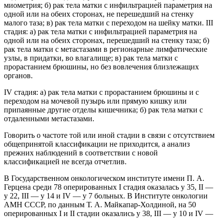
миометрия; б) рак тела матки с инфильтрацией параметрия на
одной или на обеих сторонах, не перешедший на стенку
малого таза; в) рак тела матки с переходом на шейку матки. III
стадия: а) рак тела матки с инфильтрацией параметрия на
одной или на обеих сторонах, перешедший на стенку таза; б)
рак тела матки с метастазами в регионарные лимфатические
узлы, в придатки, во влагалище; в) рак тела матки с
прорастанием брюшины, но без вовлечения близлежащих
органов.
IV стадия: а) рак тела матки с прорастанием брюшины и с
переходом на мочевой пузырь или прямую кишку или
припаянные другие отделы кишечника; б) рак тела матки с
отдаленными метастазами.
Говорить о частоте той или иной стадии в связи с отсутствием
общепринятой классификации не приходится, а анализ
прежних наблюдений в соответствии с новой
классификацией не всегда отчетлив.
В Государственном онкологическом институте имени П. А.
Герцена среди 78 оперированных I стадия оказалась у 35, II —
у 22, III — у 14 и IV — у 7 больных. В Институте онкологии
АМН СССР, по данным Т. А. Майкапар-Холдиной, на 50
оперированных I и II стадии оказались у 38, III — у 10 и IV —