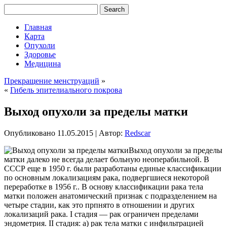
Главная
Карта
Опухоли
Здоровье
Медицина
Прекращение менструаций
»
«
Гибель эпителиального покрова
Выход опухоли за пределы матки
Опубликовано
11.05.2015
|
Автор:
Redscar
Выход опухоли за пределы
матки далеко не всегда делает больную неоперабильной. В
СССР еще в 1950 г. были разработаны единые классификации
по основным локализациям рака, подвергшиеся некоторой
переработке в 1956 г.. В основу классификации рака тела
матки положен анатомический признак с подразделением на
четыре стадии, как это прпнято в отношении и других
локализаций рака. I стадия — рак ограничен
пределами
эндометрия. II стадия: а) рак тела матки с инфильтрацией