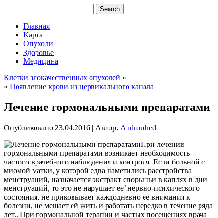
Главная
Карта
Опухоли
Здоровье
Медицина
Клетки злокачественных опухолей
»
«
Появление крови из цервикального канала
Лечение гормональными препаратами
Опубликовано
23.04.2016
|
Автор:
Andrordred
При лечении
гормональными препаратами возникает необходимость
частого врачебного наблюдения и контроля. Если больной с
миомой матки, у которой едва наметились расстройства
менструаций, назначается экстракт спорыньи в каплях в дни
менструаций, то это не нарушает ее’ нервно-психического
состояния, не приковывает каждодневно ее внимания к
болезни, не мешает ей жить и работать нередко в течение
ряда
лет.. При гормональной терапии и частых посещениях врача