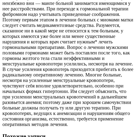
неизбежно вни — манпе больной занимается имеющимися у
нее расстройствами. При переходе к гормональной терапии
фибромиом надо учитывать приведенные соображения.
Поэтому первым этапом в лечении больных с миомами матки
следует считать медикаментозные средства. Разумеется,
сказанное ни в какой мере не относится к тем больным, у
которых имеются уже более или менее существенные
нарушения и которых врач считает нужным* лечить
гормональными препаратами. Вопрос о лечении мужскими
половыми гормонами может быть поставлен после того, как
гормоны желтого тела стали неэффективными и
менструальные кровопотери усилились, несмотря на лечение.
В случае усиления кровопотерь приходится прибегать к более
радикальному оперативному лечению. Многие больные,
несмотря на усиленные менструальные кровопотери,
чувствуют себя вполне удовлетворительно, особенно при
начальных формах гипертонии. Им следует объяснить, что
при усилении менструальных кровотечений в дальнейшем
разовьется анемия; поэтому даже при хорошем самочувствии
больные должны получать ту или другую терапию. При
кровопотерях, ведущих к анемизации и нарушениям общего
состояния организма, естественно, требуется применение
оперативных методов лечения.
Похожие записи