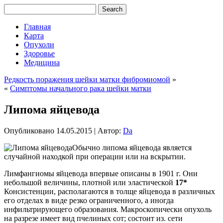
Главная
Карта
Опухоли
Здоровье
Медицина
Редкость поражения шейки матки фибромиомой
»
«
Симптомы начального рака шейки матки
Липома яйцевода
Опубликовано
14.05.2015
|
Автор:
Da
Обычно липома яйцевода является
случайной находкой при операции или на вскрытии.
Лимфангиомы яйцевода впервые описаны в 1901 г. Они
небольшой величины, плотной или эластической
17*
Консистенции, располагаются в толще яйцевода в различных
его отделах в виде резко ограниченного, а иногда
инфильтрирующего образования. Макроскопически опухоль
на разрезе имеет вид пчелиных сот; состоит из. сети