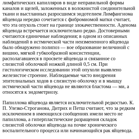
лимфатических капилляров в виде неправильной формы
каналов и щелей, заложенных
в волокнистой соединительной
ткани и выстланных разросшимся эндотелием Лимфангиома
яйцевода нередко сочетается с фибромиомой матки считает,
что эта опухоль стоит на границе злокачественности. Аденома
яйцевода встречается исключительно редко. Достоверными
считаются единичные наблюдения; в одном из описанных
наблюдений в истмической части неизмененного яйцевода
было обнаружено полипоз — вое образование величиной с
вишню, мягкой губкообразной консистенции,
располагавшееся в просвете яйцевода и связанное со
слизистой оболочкой ножкой длиной 0,5 см. При
гистологическом исследовании этой опухоли выявлено
железистое строение. Наблюдаемые часто внедрения
эпителиальных ходов в слизистую оболочку и в мышцу
истмической части яйцевода не являются бластома — ми, а
относятся к эндометриозу.
Папиллома яйцевода является исключительной редкостью. К.
П. Улезко-Строганова, Дитрих и Петш считают, что за редким
исключением в имеющихся сообщениях имели место не
папиллома, а гиперпластические разращения складок
слизистой оболочки яйцевода на почве хронического
воспалительного процесса или начинающийся рак яйцевода.