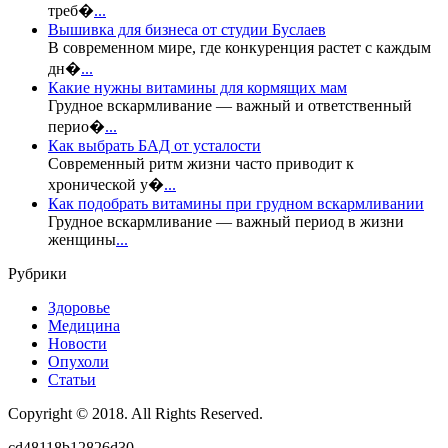
треб�
...
Вышивка для бизнеса от студии Буслаев
В современном мире, где конкуренция растет с каждым
дн�
...
Какие нужны витамины для кормящих мам
Грудное вскармливание — важный и ответственный
перио�
...
Как выбрать БАД от усталости
Современный ритм жизни часто приводит к
хронической у�
...
Как подобрать витамины при грудном вскармливании
Грудное вскармливание — важный период в жизни
женщины
...
Рубрики
Здоровье
Медицина
Новости
Опухоли
Статьи
Copyright © 2018. All Rights Reserved.
cd48118b12826d30