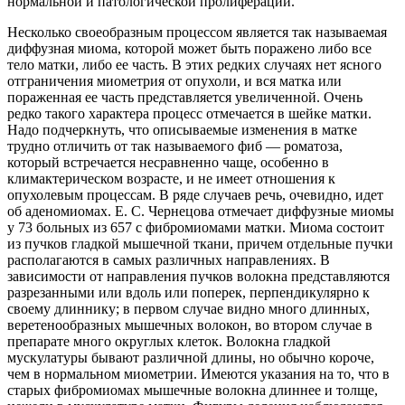
нормальной и патологической пролиферации.
Несколько своеобразным процессом является так называемая
диффузная миома, которой может быть поражено либо все
тело матки, либо ее часть. В этих редких случаях нет ясного
отграничения миометрия от опухоли, и вся матка или
пораженная ее часть представляется увеличенной. Очень
редко такого характера процесс отмечается в шейке матки.
Надо подчеркнуть, что описываемые изменения в матке
трудно отличить от так называемого фиб — роматоза,
который встречается несравненно чаще, особенно в
климактерическом возрасте, и не имеет отношения к
опухолевым процессам. В ряде случаев речь, очевидно, идет
об аденомиомах. Е. С. Чернецова отмечает диффузные миомы
у 73 больных из 657 с фибромиомами матки. Миома состоит
из пучков гладкой мышечной ткани, причем отдельные пучки
располагаются в самых различных направлениях. В
зависимости от направления пучков волокна представляются
разрезанными или вдоль или поперек, перпендикулярно к
своему длиннику; в первом случае видно много длинных,
веретенообразных мышечных волокон, во втором случае в
препарате много округлых клеток. Волокна гладкой
мускулатуры бывают различной длины, но обычно короче,
чем в нормальном миометрии. Имеются указания на то, что в
старых фибромиомах мышечные волокна длиннее и толще,