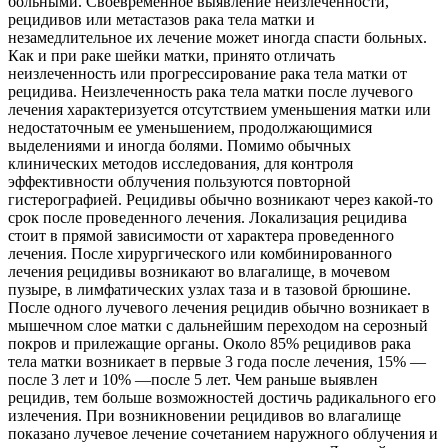
больными. Своевременное выявление неизлеченности,
рецидивов или метастазов рака тела
матки и
незамедлительное их лечение может иногда спасти больных.
Как и при раке шейки матки, принято отличать
неизлеченность или прогрессирование рака тела матки от
рецидива. Неизлеченность рака тела матки после лучевого
лечения характеризуется отсутствием уменьшения матки или
недостаточным ее уменьшением, продолжающимися
выделениями и иногда болями. Помимо обычных
клинических методов исследования, для контроля
эффективности облучения пользуются повторной
гистерографией. Рецидивы обычно возникают через какой-то
срок после проведенного лечения. Локализация рецидива
стоит в прямой зависимости от характера проведенного
лечения. После хирургического или комбинированного
лечения рецидивы возникают во влагалище, в мочевом
пузыре, в лимфатических узлах таза и в тазовой брюшине.
После одного лучевого лечения рецидив обычно возникает в
мышечном слое матки с дальнейшим переходом на серозный
покров и прилежащие органы. Около 85% рецидивов рака
тела матки возникает в первые 3 года после лечения, 15% —
после 3 лет и 10% —после 5 лет. Чем раньше выявлен
рецидив, тем больше возможностей достичь радикального его
излечения. При возникновении рецидивов во влагалище
показано лучевое лечение сочетанием наружного облучения и