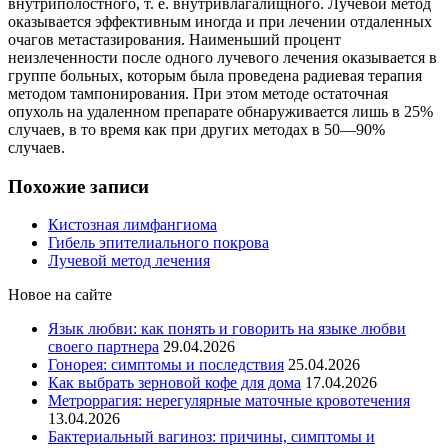
внутриполостного, т. е. внутривлагалищного. Лучевой метод
оказывается эффективным иногда и при лечении отдаленных
очагов метастазирования. Наименьший процент
неизлеченности после одного лучевого лечения оказывается в
группе больных, которым была проведена радиевая терапия
методом тампонирования. При этом методе остаточная
опухоль на удаленном препарате обнаруживается лишь в 25%
случаев, в то время как при других методах в 50—90%
случаев.
Похожие записи
Кистозная лимфангиома
Гибель эпителиального покрова
Лучевой метод лечения
Новое на сайте
Язык любви: как понять и говорить на языке любви
своего партнера
29.04.2026
Гонорея: симптомы и последствия
25.04.2026
Как выбрать зерновой кофе для дома
17.04.2026
Метроррагия: нерегулярные маточные кровотечения
13.04.2026
Бактериальный вагиноз: причины, симптомы и