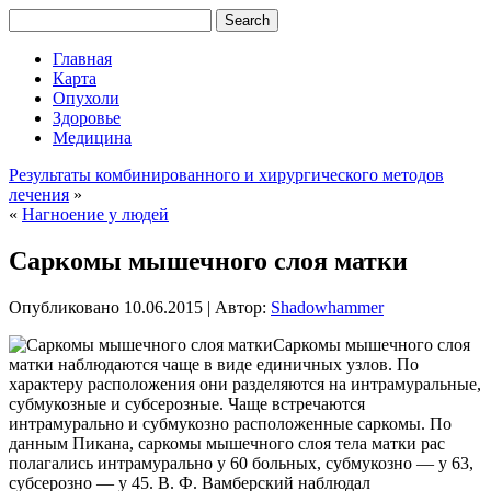
Главная
Карта
Опухоли
Здоровье
Медицина
Результаты комбинированного и хирургического методов
лечения
»
«
Нагноение у людей
Саркомы мышечного слоя матки
Опубликовано
10.06.2015
|
Автор:
Shadowhammer
Саркомы мышечного слоя
матки наблюдаются чаще в виде единичных узлов. По
характеру расположения они разделяются на интрамуральные,
субмукозные и субсерозные. Чаще встречаются
интрамурально и субмукозно расположенные саркомы. По
данным Пикана, саркомы мышечного слоя тела матки рас
полагались интрамурально у 60 больных, субмукозно — у 63,
субсерозно — у 45. В. Ф. Вамберский наблюдал