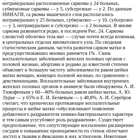
интрамурально расположенные саркомы у 24 больных,
субмукозные саркомы — у 5, субсерозные — у 2. По данным
НИИАГИ, са ркомы мышечного слоя располагались
интрамурально у 25 больных, субмукозно — у 10, субсерозно
— у 3, интрамурально и субсерозно — у 2 больных. В миоме
саркома развивается редко, в последнем Рис. 24. Саркома
слизистой оболочки тела мат — случае почти всегда возникая,
в центральных отделах миоматозного узла. По сводным
статистическим данным, частота развития сарком матки в
предсуществовавших миомах равняется 1% . Связь
воспалительных заболеваний женских половых органов с
половой жизнью, абортами и родами до известной степени
объясняет и большую частоту заболеваемости раком шейки
матки женщин, живущих половой жизнью, по сравнению с
девственницами. Воспалительные заболевания внутренних
женских половых органов в анамнезе были обнаружены А. И.
Тимофеевым у 60—80% больных раком шейки матки, А. Ю.
Лурье — у 65% и Е. И. Беляевым — у 48,8%. А. И. Серебров
считает, что хронически протекающие воспалительные
процессы в шейке матки «обусловливают появление
добавочного раздражителя химико-бактериального характера
и тем самым усугубляют роль раздражения». Существует
предположение, что сопутствующие воспалению расширение
сосудов и повышение проницаемости пх стенок облегчают
доступ к тканям и фиксацию в них эстрогенов. Некоторые