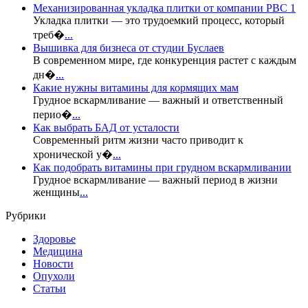
Механизированная укладка плитки от компании РВС 1
Укладка плитки — это трудоемкий процесс, который
треб�
...
Вышивка для бизнеса от студии Буслаев
В современном мире, где конкуренция растет с каждым
дн�
...
Какие нужны витамины для кормящих мам
Грудное вскармливание — важный и ответственный
перио�
...
Как выбрать БАД от усталости
Современный ритм жизни часто приводит к
хронической у�
...
Как подобрать витамины при грудном вскармливании
Грудное вскармливание — важный период в жизни
женщины
...
Рубрики
Здоровье
Медицина
Новости
Опухоли
Статьи