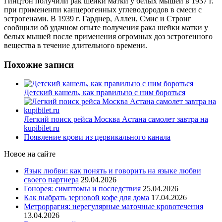
Гинцтон получили рак шейки матки у белых мышей в 1937 г.
при примененпи канцерогенных углеводородов в смеси с
эстрогенами. В 1939 г. Гарднер, Аллен, Смис и Стронг
сообщили об удачном опыте получения рака шейки матки у
белых мышей после применения огромных доз эстрогенного
вещества в течение длительного времени.
Похожие записи
Детский кашель, как правильно с ним бороться
Легкий поиск рейса Москва Астана самолет завтра на
kupibilet.ru
Появление крови из цервикального канала
Новое на сайте
Язык любви: как понять и говорить на языке любви
своего партнера
29.04.2026
Гонорея: симптомы и последствия
25.04.2026
Как выбрать зерновой кофе для дома
17.04.2026
Метроррагия: нерегулярные маточные кровотечения
13.04.2026