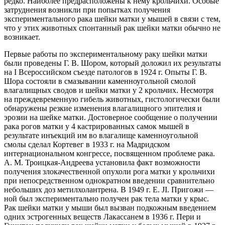
редко. Наиболее предрасположены к нему
крольчихи. Особые
затруднения возникли при попытках получения
экспериментального рака шейки матки у мышей в связи с тем,
что у этих животных спонтанный рак шейки матки обычно не
возникает.
Первые работы по экспериментальному раку шейки матки
были проведены Г. В. Шором, который доложил их результаты
на I Всероссийском съезде патологов в 1924 г. Опыты Г. В.
Шора состояли в смазывании каменноугольной смолой
влагалищных сводов и шейки матки у 2 крольчих. Несмотря
на преждевременную гибель животных, гистологически были
обнаружены резкие изменения влагалищного эпителия и
эрозии на шейке матки. Достоверное сообщение о получении
рака рогов матки у 4 кастрированных самок мышей в
результате инъекций им во влагалище каменноугольной
смолы сделал Кортевег в 1933 г. на Мадридском
интернациональном конгрессе, посвященном проблеме рака.
А. М. Троицкая-Андреева установила факт возможности
получения злокачественной опухоли рога матки у крольчихи
при непосредственном однократном введении сравнительно
небольших доз метилхолантрена. В 1949 г. Е. JI. Пригожи —
ной был экспериментально получен рак тела матки у крыс.
Рак шейки матки у мыши был вызван подкожным введением
одних эстрогенных веществ Лакассанем в 1936 г. Пери и