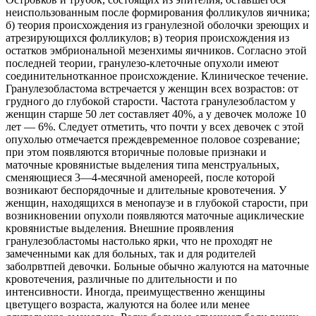
неиспользованным после формирования фолликулов яичника;
б) теория происхождения из гранулезной оболочки зреющих и
атрезирующихся
фолликулов; в) теория происхождения из
остатков эмбриональной мезенхимы яичников. Согласно этой
последней теории, гранулезо-клеточные опухоли имеют
соединительнотканное происхождение. Клиническое течение.
Гранулезобластома встречается у женщин всех возрастов: от
грудного до глубокой старости. Частота гранулезобластом у
женщин старше 50 лет составляет 40%, а у девочек моложе 10
лет — 6%. Следует отметить, что почти у всех девочек с этой
опухолью отмечается преждевременное половое созревание;
при этом появляются вторичные половые признаки и
маточные кровянистые выделения типа менструальных,
сменяющиеся 3—4-месячной аменореей, после которой
возникают беспорядочные и длительные кровотечения. У
женщин, находящихся в менопаузе и в глубокой старости, при
возникновении опухоли появляются маточные ациклические
кровянистые выделения. Внешние проявления
гранулезобластомы настолько ярки, что не проходят не
замеченными как для больных, так и для родителей
заболрвтпей девочки. Больные обычно жалуются на маточные
кровотечения, различные по длительности и по
интенсивности. Иногда, преимущественно женщины
цветущего возраста, жалуются на более или менее