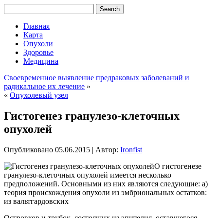
Главная
Карта
Опухоли
Здоровье
Медицина
Своевременное выявление предраковых заболеваний и
радикальное их лечение
»
«
Опухолевый узел
Гистогенез гранулезо-клеточных
опухолей
Опубликовано
05.06.2015
|
Автор:
Ironfist
О гистогенезе
гранулезо-клеточных опухолей имеется несколько
предположений. Основными из них являются следующие: а)
теория происхождения опухоли из эмбриональных остатков:
из вальтгардовских
Островков и трубок, состоящих из эпителия, оставшегося