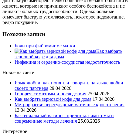
длительную аменорею. Редко больные отмечают боли внизу
живота, которые не причиняют особого беспокойства и не
лишают больных трудоспособности. Однако больные
отмечают быструю утомляемость, некоторое недомогание,
редко похудание.
Похожие записи
Боли при фибромиоме матки
Как выбрать
зерновой кофе для дома
Инфекция и сердечно-сосудистая недостаточность
Новое на сайте
Язык любви: как понять и говорить на языке любви
своего партнера
29.04.2026
Гонорея: симптомы и последствия
25.04.2026
Как выбрать зерновой кофе для дома
17.04.2026
Метроррагия: нерегулярные маточные кровотечения
13.04.2026
Бактериальный вагиноз: причины, симптомы и
современные методы лечения
25.03.2026
Интересное