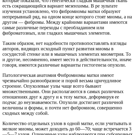
которые показали, что генетически гладкая мышечная ткань
есть сокращающийся вариант мезенхимы. В ре зультате
изучения установлено, что фибромиомы матки
образуют
непрерывный ряд, на одном конце которого стоят миомы, а на
другом — фибромы. Между крайними вариантами имеются
самые различные переходы с преобладанием или
фиброматозных, или гладких мышечных элементов.
Таким образом, нет надобности противопоставлять взгляды
авторов, видящих исходный пункт развития миомы в
сосудистой стенке или в мышечных элементах миометрия. То
и другое, несомненно, имеет место в действительности, иначе
говоря, имеются различные варианты гистогенеза опухоли.
Патологическая анатомия Фибромиомы матки имеют
чрезвычайно разнообразное и порой весьма цричудливое
строение. Опухолевые узлы чаще всего бывают
множественными. Они располагаются в самых различных
отношениях друг к другу и к телу матки, деформируя ее
подчас до неузнаваемости. Опухоли достигают различной
величины и формы, и почти нет фибромиом, совершенно
сходных между собой.
Количество отдельных узлов в одной матке, если учитывать и
мелкие миомы, может доходить до 60—70; чаще встречается 3
—5—7 узлов. Одиночные узлы наблюдаются при субсерозных