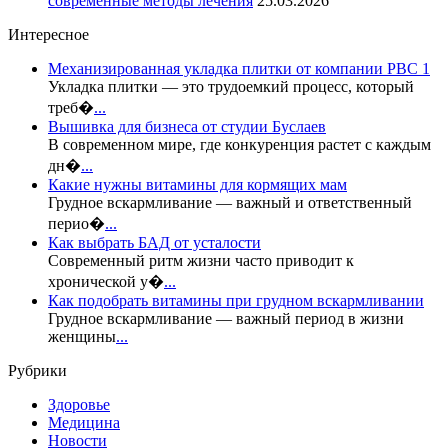
современные методы лечения
25.03.2026
Интересное
Механизированная укладка плитки от компании РВС 1
Укладка плитки — это трудоемкий процесс, который
треб�
...
Вышивка для бизнеса от студии Буслаев
В современном мире, где конкуренция растет с каждым
дн�
...
Какие нужны витамины для кормящих мам
Грудное вскармливание — важный и ответственный
перио�
...
Как выбрать БАД от усталости
Современный ритм жизни часто приводит к
хронической у�
...
Как подобрать витамины при грудном вскармливании
Грудное вскармливание — важный период в жизни
женщины
...
Рубрики
Здоровье
Медицина
Новости